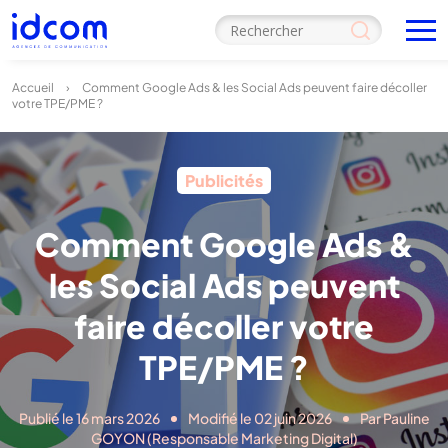
Accueil
›
Comment Google Ads & les Social Ads peuvent faire décoller
votre TPE/PME ?
Publicités
Comment Google Ads &
les Social Ads peuvent
faire décoller votre
TPE/PME ?
Publié le 16 mars 2026
Modifié le 02 juin 2026
Par Pauline
GOYON
(Responsable Marketing Digital)