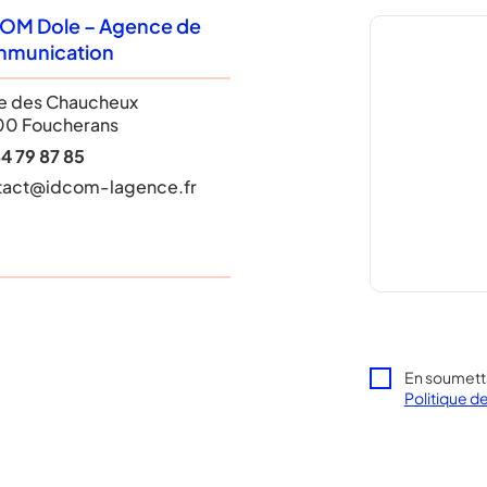
OM Dole – Agence de
munication
ue des Chaucheux
00 Foucherans
4 79 87 85
tact@idcom-lagence.fr
En soumetta
Politique de