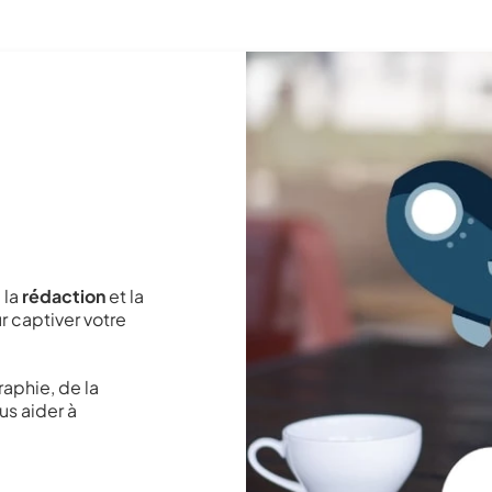
 la
rédaction
et la
 captiver votre
aphie, de la
us aider à