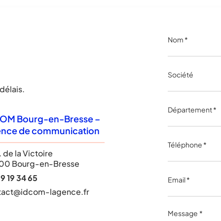
délais.
OM Bourg-en-Bresse –
nce de communication
. de la Victoire
00 Bourg-en-Bresse
9 19 34 65
tact@idcom-lagence.fr
Message
*